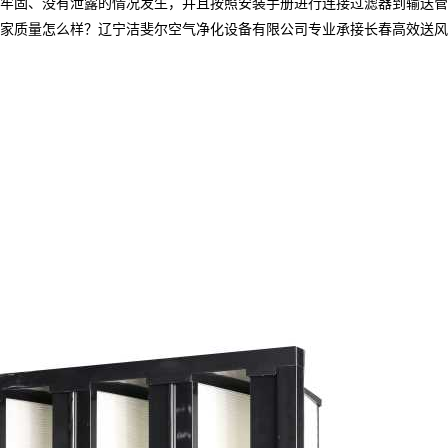
牢固、没有泄露的情况发生，并且按照安装手册进行连接过滤器到输送管
量怎么样？辽宁洁斐尔空气净化设备有限公司专业承接长春高效送风口,长春高