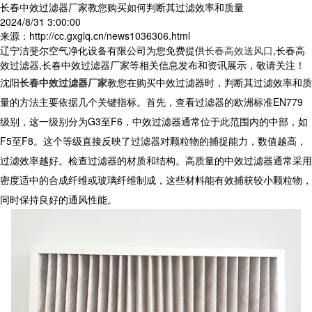
长春中效过滤器厂家教您购买如何判断其过滤效率和质量
2024/8/31 3:00:00
来源：http://cc.gxglq.cn/news1036306.html
辽宁洁斐尔空气净化设备有限公司为您免费提供
长春高效送风口
,长春高
效过滤器,长春中效过滤器厂家等相关信息发布和资讯展示，敬请关注！
沈阳
长春中效过滤器厂家
教您在购买中效过滤器时，判断其过滤效率和质
量的方法主要依据几个关键指标。首先，查看过滤器的欧洲标准EN779
级别，这一级别分为G3至F6，中效过滤器通常位于此范围内的中部，如
F5至F8。这个等级直接反映了过滤器对颗粒物的捕捉能力，数值越高，
过滤效率越好。检查过滤器的材质和结构。高质量的中效过滤器通常采用
密度适中的合成纤维或玻璃纤维制成，这些材料能有效捕获较小颗粒物，
同时保持良好的通风性能。