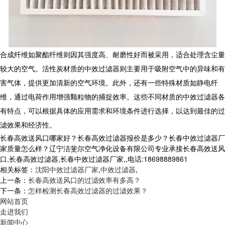
合成纤维如聚酯纤维则因其强度高、耐磨性好而被采用，适合处理含尘量
较大的空气。活性炭材质的中效过滤器则主要用于吸附空气中的异味和有
害气体，提供更加清新的空气环境。此外，还有一些特殊材质如静电纤
维，通过电荷作用增强颗粒物的捕捉效率。这些不同材质的中效过滤器各
有特点，可以根据具体的应用需求和环境条件进行选择，以达到最佳的过
滤效果和经济性。
长春高效送风口哪家好？长春高效过滤器报价是多少？长春中效过滤器厂
家质量怎么样？辽宁洁斐尔空气净化设备有限公司专业承接长春高效送风
口,长春高效过滤器,长春中效过滤器厂家,,电话:18698889861
相关标签：
沈阳中效过滤器厂家
,
中效过滤器
,
上一条：
长春高效送风口的过滤效率有多高？
下一条：
怎样检测长春高效过滤器的过滤效果？
网站首页
走进我们
新闻中心