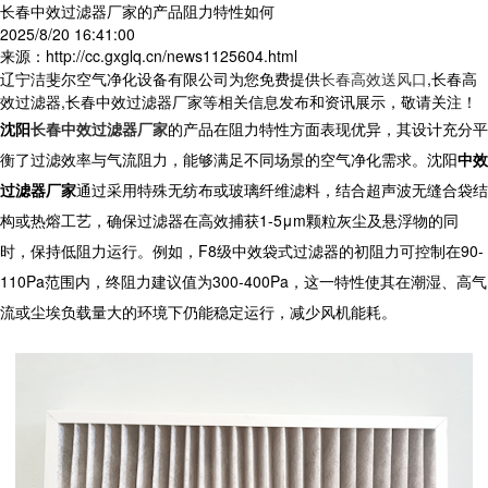
长春中效过滤器厂家的产品阻力特性如何
2025/8/20 16:41:00
来源：http://cc.gxglq.cn/news1125604.html
辽宁洁斐尔空气净化设备有限公司为您免费提供
长春高效送风口
,长春高
效过滤器,长春中效过滤器厂家等相关信息发布和资讯展示，敬请关注！
沈阳
长春中效过滤器厂家
的产品在阻力特性方面表现优异，其设计充分平
衡了过滤效率与气流阻力，能够满足不同场景的空气净化需求。
沈阳
中效
过滤器厂家
通过采用特殊无纺布或玻璃纤维滤料，结合超声波无缝合袋结
构或热熔工艺，确保过滤器在高效捕获1-5μm颗粒灰尘及悬浮物的同
时，保持低阻力运行。例如，F8级中效袋式过滤器的初阻力可控制在90-
110Pa范围内，终阻力建议值为300-400Pa，这一特性使其在潮湿、高气
流或尘埃负载量大的环境下仍能稳定运行，减少风机能耗。