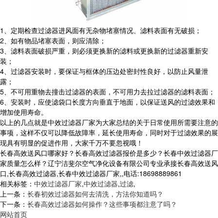
1、定期检查过滤器进风面有无杂物堵塞情况、滤料表面有无破损；
2、如有物品堵塞表面，则应清除；
3、滤料表面破损严重，则必须更换新的滤料或更换新的过滤器重新安
装；
4、过滤器安装时，要保证与框体的压边处密封性良好，以防止风量泄
露；
5、不可用重物去撞击过滤器的表面，不可用力去拉过滤器的滤料表面；
6、安装时，应使滤袋口长度方向垂直于地面，以保证送风的过滤效果和
增加使用寿命。
以上的几点就是中效过滤器厂家为大家总结的关于日常使用所需要注意的
事项，这样不仅可以降低故障率，延长使用寿命，同时对于过滤效果的展
现具有明显的促进作用，大家千万不要忽视哦！
长春高效送风口哪家好？长春高效过滤器报价是多少？长春中效过滤器厂
家质量怎么样？辽宁洁斐尔空气净化设备有限公司专业承接长春高效送风
口,长春高效过滤器,长春中效过滤器厂家,,电话:18698889861
相关标签：
中效过滤器厂家
,
中效过滤器
,
过滤
,
上一条：
长春初效过滤器如何去清洗，方法你知道吗？
下一条：
长春高效过滤器如何操作？这些事项都注意了吗？
网站首页