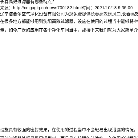
长春高效过滤器有哪些特点？
来源：http://cc.gxglq.cn/news700182.html
时间：2021/10/18 9:35:00
辽宁洁斐尔空气净化设备有限公司为您免费提供
长春高效送风口
,长春高
在很多地方都能够用到
沈阳高效过滤器
，设施在使用的过程当中能够将空
量，如今广泛的应用在各个净化车间当中，那接下来我们就为大家简单介
设施具有较强的密封效果，在使用的过程当中不会轻易出现泄漏的情况，
高效过滤器外框是采用铝型材，而且具有较强的洁净性，在使用的过程当