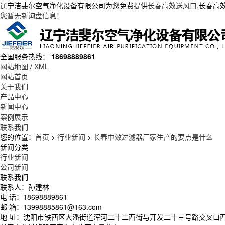
辽宁洁斐尔空气净化设备有限公司为您免费提供
长春高效送风口
,长春高
您暂无新询盘信息！
全国服务热线：
18698889861
网站地图
/
XML
网站首页
关于我们
产品中心
新闻中心
案例展示
联系我们
您的位置：
首页
>
行业新闻
>
长春中效过滤器厂家生产的要点是什么
新闻分类
行业新闻
公司新闻
联系我们
联系人：孙建林
电 话：18698889861
邮 箱：13998885861@163.com
地 址：沈阳市铁西区大潘街道浑河二十二西街与开发二十三号路交叉口西