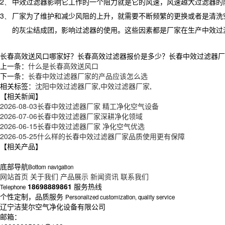
2、
中效过滤器影响它工作的一个阻力就是它的风速，风速越大过滤器的
3、
厂家为了维护和减少风阻的上升，就需要不断频繁的更换或者是清洗
的灰尘结成团，影响过滤器的使用。这些因素都是厂家在生产中效过
长春高效送风口哪家好？长春高效过滤器报价是多少？长春中效过滤器厂家质
上一条：
什么是长春高效送风口
下一条：
长春中效过滤器厂家的产品应该怎么选
相关标签：
沈阳中效过滤器厂家
,
中效过滤器厂家
,
【相关新闻】
2026-08-03
长春中效过滤器厂家 精工净化空气设备
2026-07-06
长春中效过滤器厂家深耕净化领域
2026-06-15
长春中效过滤器厂家 净化空气优选
2026-05-25
什么样的长春中效过滤器厂家品质使用更有保障
【相关产品】
底部导航
Bottom navigation
网站首页
关于我们
产品展示
新闻资讯
联系我们
18698889861
服务热线
Telephone
个性定制，品质服务
Personalized customization, quality service
辽宁洁斐尔空气净化设备有限公司
邮箱：